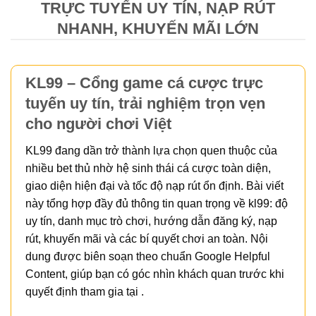
TRỰC TUYẾN UY TÍN, NẠP RÚT
NHANH, KHUYẾN MÃI LỚN
KL99 – Cổng game cá cược trực
tuyến uy tín, trải nghiệm trọn vẹn
cho người chơi Việt
KL99 đang dần trở thành lựa chọn quen thuộc của
nhiều bet thủ nhờ hệ sinh thái cá cược toàn diện,
giao diện hiện đại và tốc độ nạp rút ổn định. Bài viết
này tổng hợp đầy đủ thông tin quan trọng về kl99: độ
uy tín, danh mục trò chơi, hướng dẫn đăng ký, nạp
rút, khuyến mãi và các bí quyết chơi an toàn. Nội
dung được biên soạn theo chuẩn Google Helpful
Content, giúp bạn có góc nhìn khách quan trước khi
quyết định tham gia tại
.