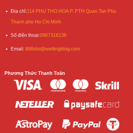
Mảng thể thao là một trong những điểm nhấn của
Địa chỉ
:
114 PHU THO HOA P. PTH Quan Tan Phu
kl99, tập trung chủ yếu vào bóng đá, bóng rổ, quần
Thanh pho Ho Chi Minh
vợt, eSports và một số môn thể thao Mỹ. Tỷ lệ kèo
được cập nhật liên tục theo thời gian thực, bao gồm
Số điện
thoại
:
0967316136
kèo châu Á, châu Âu, tài xỉu, kèo phạt góc, thẻ vàng,
kèo rung hiệp 1 và full trận.
Email
:
888slot@wettingblog.com
Có đầy đủ kèo cho các giải lớn: Ngoại hạng Anh,
La Liga, Serie A, Champions League…
Phương Thức Thanh Toán
Hỗ trợ đặt cược sớm (early odds) và cược live
trong khi trận đấu đang diễn ra.
Tích hợp bảng thống kê để người chơi phân tích
phong độ đội bóng trước khi đặt kèo.
Casino trực tuyến với dealer thật
Phòng casino tại KL99 mang đến trải nghiệm gần